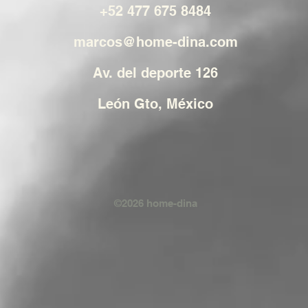
+52 477 675 8484
marcos@home-dina.com
Av. del deporte 126
León Gto, México
©2026 home-dina