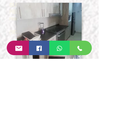
SUPERFICIE 62m2
RENTA$13,500 (servicios y
mantenimiento incluidos)
(9DRA1)
HOME-DINA
TORRE NUVOLE II
LEÓN, GUANAJUATO
DEPARTAMENTO
EN RENTA