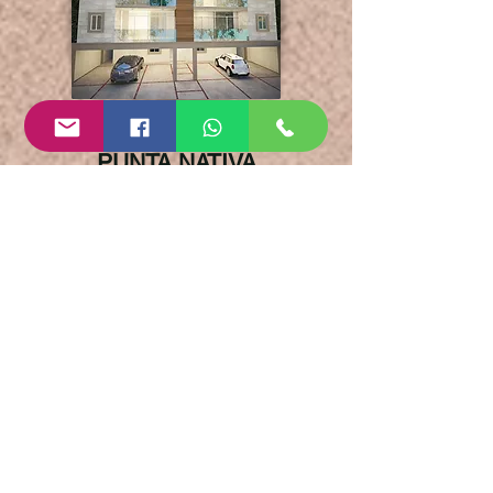
HOME-DINA
PUNTA NATIVA
LEÓN, GUANAJUATO
DEPARTAMENTO
EN RENTA
DEPARTAMENTO EN VENTA
Inmueble: Departamento
(Loft)
Operación: venta
Amueblada: no
Cuartos: 2
Baños: 2