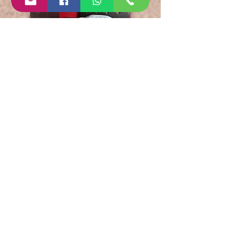
HOME-DINA
TORRE ECLISIS
LEÓN, GUANAJUATO
DEPARTAMENTO
EN RENTA
FICHA TECNICA
Inmueble:
Departamento (Loft)
Operación: Renta
Amueblada: Sí