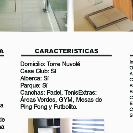
A
CARACTERISTICAS
I
Domicilio: Torre Nuvolé
O
Casa Club: Sí
Alberca: Sí
Parque: Sí
Canchas: Padel, TenisExtras:
Áreas Verdes, GYM, Mesas de
E
ra
Ping Pong y Futbolito.
C
S
de
ha