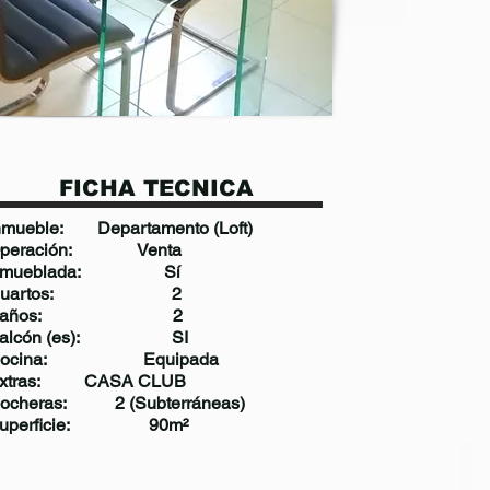
FICHA TECNICA
nmueble: Departamento (Loft)
peración: Venta
Amueblada: Sí
Cuartos: 2
Baños: 2
Balcón (es): SI
Cocina: Equipada
xtras: CASA CLUB
ocheras: 2 (Subterráneas)
uperficie: 90m²