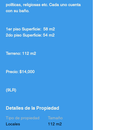
políticas, religiosas etc. Cada uno cuenta 
con su baño.
1er piso Superficie:  58 m2
2do piso Superficie: 54 m2 
Terreno: 112 m2
Precio: $14,000
(9LR)
Detalles de la Propiedad
Tipo de propiedad
Tamaño
Locales
112 m2