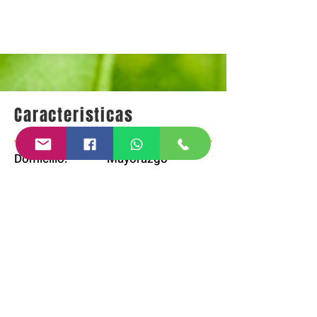
Caracteristicas
Domicilio: Mayorazgo
Colonia: Privada
Casa Club: si
Alberca: si
Parque:
Canchas:
Extras:
Vigilancia 24hrs.