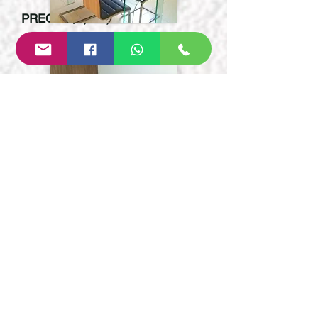
PRECIO $2,600,000
(5DVA2)
HOME-DINA
TORRE NUVOLE
LEÓN, GUANAJUATO
DEPARTAMENTO
EN VENTA
FICHA TECNICA