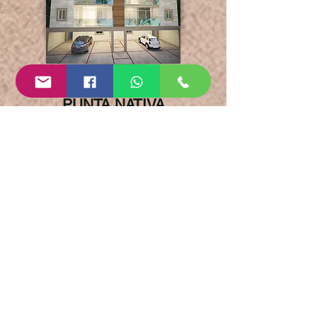
HOME-DINA
PUNTA NATIVA
LEÓN, GUANAJUATO
DEPARTAMENTO
EN RENTA
DEPARTAMENTO EN VENTA
Inmueble: Departamento
(Loft)
Operación: venta
Amueblada: no
Cuartos: 2
Baños: 2