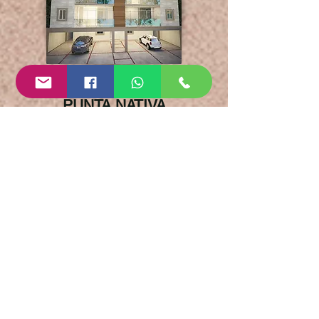
HOME-DINA
PUNTA NATIVA
LEÓN, GUANAJUATO
DEPARTAMENTO
EN RENTA
DEPARTAMENTO EN VENTA
Inmueble: Departamento
(Loft)
Operación: venta
Amueblada: no
Cuartos: 2
Baños: 2