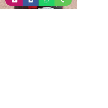
HOME-DINA
TORRE ECLISIS
LEÓN, GUANAJUATO
DEPARTAMENTO
EN RENTA
FICHA TECNICA
Inmueble:
Departamento (Loft)
Operación: Renta
Amueblada: Sí