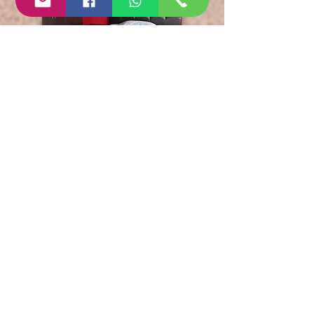
HOME-DINA
TORRE ECLISIS
LEÓN, GUANAJUATO
DEPARTAMENTO
EN RENTA
FICHA TECNICA
Inmueble:
Departamento (Loft)
Operación: Renta
Amueblada: Sí