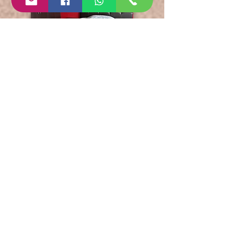
HOME-DINA
TORRE ECLISIS
LEÓN, GUANAJUATO
DEPARTAMENTO
EN RENTA
FICHA TECNICA
Inmueble:
Departamento (Loft)
Operación: Renta
Amueblada: Sí