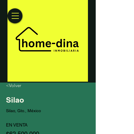
<Volver
Silao
Silao, Gto., México
EN VENTA