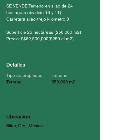
SE VENDE Terreno en silao de 24 
hectáreas (dividido:13 y 11) 
Carretera silao-trejo kilometro 9
Superficie 25 hectáreas (250,000 m2)
Precio: $$62,500,000($250 el m2)
Detalles
Tipo de propiedad
Tamaño
Terreno
250,000 m2
Ubicación
Silao, Gto., México