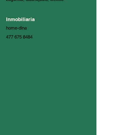
Inmobiliaria
home-dina
477 675 8484