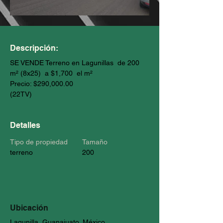
Descripción:
SE VENDE Terreno en Lagunillas  de 200 
m² (8x25)  a $1,700  el m²
​Precio: $290,000.00
(22TV)
Detalles
Tipo de propiedad
Tamaño
terreno
200
Ubicación
Lagunilla, Guanajuato, México