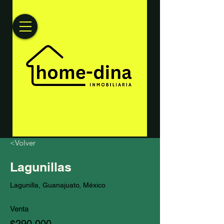
<Volver
Lagunillas
Lagunilla, Guanajuato, México
Venta