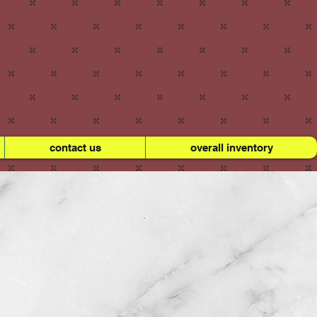
contact us
overall inventory