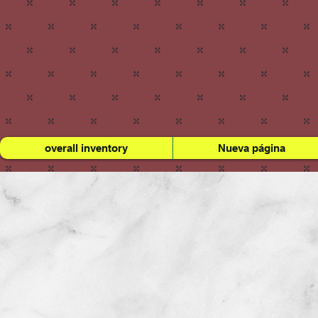
overall inventory
Nueva página