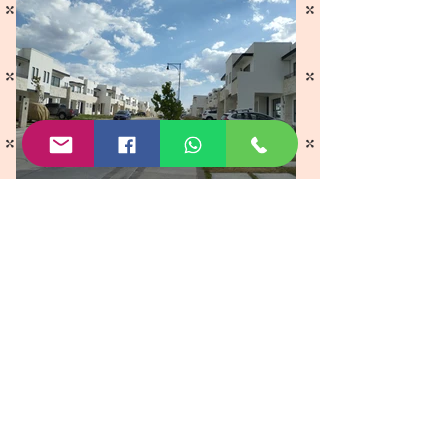
Casa en
Venta
Desarrollo CANDORA
Casa mod. Cristina
• 3 habitaciones
• Recámara principal con baño
completo
• 2 ½ baños