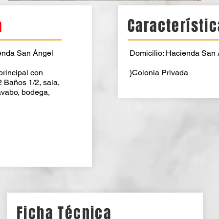
a
Característi
nda San Ángel
Domicilio: Hacienda San
principal con
}Colonia Privada
2 Baños 1/2, sala,
avabo, bodega,
Ficha Técnica