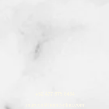
+52 477 675 8484
marcos@home-dina.com